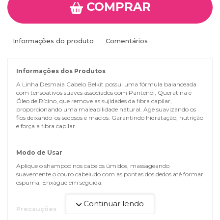
COMPRAR
Informações do produto
Comentários
Informações dos Produtos
A Linha Desmaia Cabelo Belkit possui uma fórmula balanceada
com tensoativos suaves associados com Pantenol, Queratina e
Óleo de Rícino, que remove as sujidades da fibra capilar,
proporcionando uma maleabilidade natural. Age suavizando os
fios deixando-os sedosos e macios. Garantindo hidratação, nutrição
e força a fibra capilar.
Modo de Usar
Aplique o shampoo nos cabelos úmidos, massageando
suavemente o couro cabeludo com as pontas dos dedos até formar
espuma. Enxágue em seguida.
Continuar lendo
Precauções