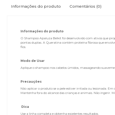
Informações do produto
Comentários
(0)
Informações do produto
O Shampoo Apaluza Belkit foi desenvolvido com ativos que propor
pontas duplas. A Queratina contém proteína fibrosa que envolve 
fios.
Modo de Usar
Aplique o shampoo nos cabelos úmidos, massageando suavemen
Precauções
Não aplicar o produto se a pele estiver irritada ou lesionada. 
Mantenha fora do alcance das crianças e animais. Não ingerir.
Dica
Use a linha completa e obtenha excelentes resultados.