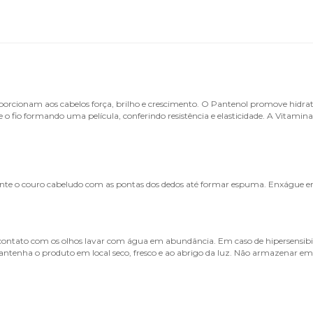
cionam aos cabelos força, brilho e crescimento. O Pantenol promove hidrataçã
o fio formando uma película, conferindo resistência e elasticidade. A Vitamina
te o couro cabeludo com as pontas dos dedos até formar espuma. Enxágue e
Em contato com os olhos lavar com água em abundância. Em caso de hipersensibil
 Mantenha o produto em local seco, fresco e ao abrigo da luz. Não armazena