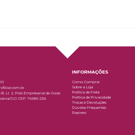
INFORMAÇÕES
00
Como Comprar
Sobre a Loja
ficial.com.br
Política de Frete
B, Lt. 2, Polo Empresarial de Goiás
Política de Privacidade
oiânia/GO CEP: 74985-236
Trocas e Devoluções
Dúvidas Frequentes
Rastreio