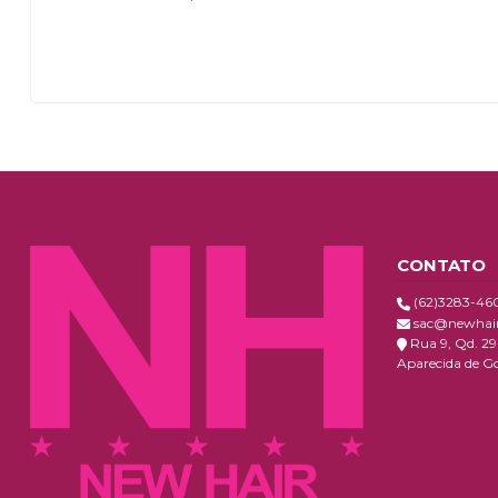
CONTATO
(62)3283-46
sac@newhairo
Rua 9, Qd. 29-
Aparecida de G