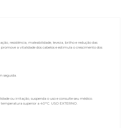
o, resistência, maleabilidade, leveza, brilho e redução das
 promove a vitalidade dos cabelos e estimula o crescimento dos
m seguida.
idade ou irritação, suspenda o uso e consulte seu médico.
r em temperatura superior a 40°C. USO EXTERNO.