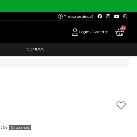
Precisa de ajuda?
0
Login / Cadastro
COMBOS
ros
Saiba mais