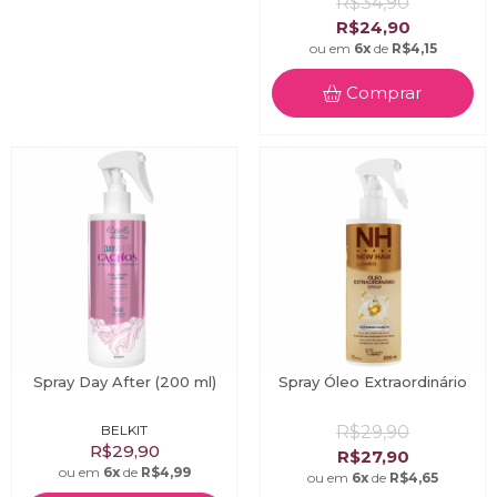
R$34,90
R$24,90
ou em
6x
de
R$4,15
Comprar
Spray Day After (200 ml)
Spray Óleo Extraordinário
BELKIT
R$29,90
R$29,90
R$27,90
ou em
6x
de
R$4,99
ou em
6x
de
R$4,65