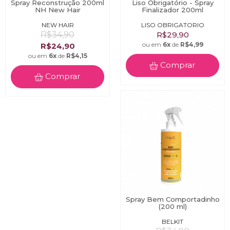
Spray Reconstrução 200ml
Liso Obrigatório - Spray
NH New Hair
Finalizador 200ml
NEW HAIR
LISO OBRIGATORIO
R$34,90
R$29,90
ou em
6x
de
R$4,99
R$24,90
ou em
6x
de
R$4,15
Comprar
Comprar
Spray Bem Comportadinho
(200 ml)
BELKIT