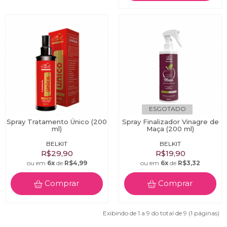
ESGOTADO
Spray Tratamento Único (200
Spray Finalizador Vinagre de
ml)
Maça (200 ml)
BELKIT
BELKIT
R$29,90
R$19,90
ou em
6x
de
R$4,99
ou em
6x
de
R$3,32
Comprar
Comprar
Exibindo de 1 a 9 do total de 9 (1 páginas)