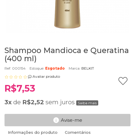
Shampoo Mandioca e Queratina
(400 ml)
Ref: 000154
Estoque:
Esgotado
Marca:
BELKIT
Avaliar produto
R$7,53
3x
de
R$2,52
sem juros
Saiba mais
Avise-me
Informações do produto
Comentários