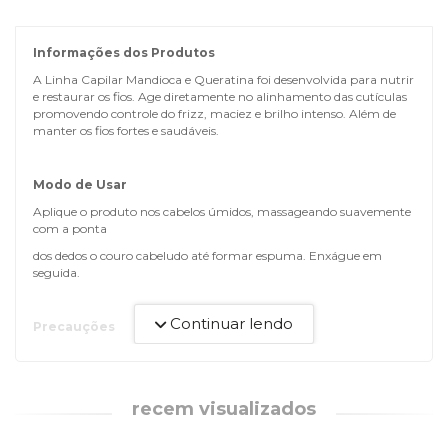
Informações dos Produtos
A Linha Capilar Mandioca e Queratina foi desenvolvida para nutrir
e restaurar os fios. Age diretamente no alinhamento das cutículas
promovendo controle do frizz, maciez e brilho intenso. Além de
manter os fios fortes e saudáveis.
Modo de Usar
Aplique o produto nos cabelos úmidos, massageando suavemente
com a ponta
dos dedos o couro cabeludo até formar espuma. Enxágue em
seguida.
Continuar lendo
Precauções
Não aplicar o produto se o couro cabeludo estiver irritado ou
lesionado. Em contato com os olhos, lavar com água em
abundância. Em caso de hipersensibilidade ou irritação, suspenda
o uso e consulte seu médico. Não ingerir. Mantenha o produto em
recem visualizados
local seco, fresco e ao abrigo da luz. Não armazenar em
temperatura superior a 40°C. USO EXTERNO.