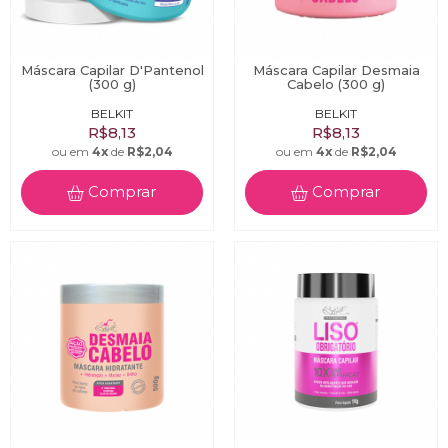
Máscara Capilar D'Pantenol
Máscara Capilar Desmaia
(300 g)
Cabelo (300 g)
BELKIT
BELKIT
R$8,13
R$8,13
ou em
4x
de
R$2,04
ou em
4x
de
R$2,04
Comprar
Comprar