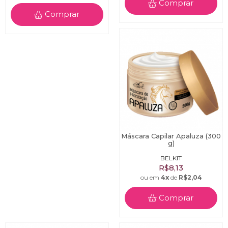
Comprar
Comprar
Máscara Capilar Apaluza (300
g)
BELKIT
R$8,13
ou em
4x
de
R$2,04
Comprar