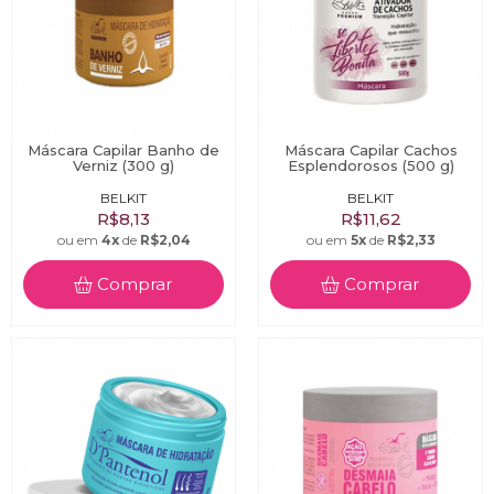
Máscara Capilar Banho de
Máscara Capilar Cachos
Verniz (300 g)
Esplendorosos (500 g)
BELKIT
BELKIT
R$8,13
R$11,62
ou em
4x
de
R$2,04
ou em
5x
de
R$2,33
Comprar
Comprar