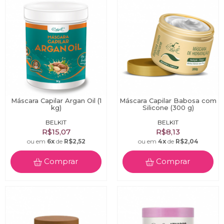
Máscara Capilar Argan Oil (1
Máscara Capilar Babosa com
kg)
Silicone (300 g)
BELKIT
BELKIT
R$15,07
R$8,13
ou em
6x
de
R$2,52
ou em
4x
de
R$2,04
Comprar
Comprar