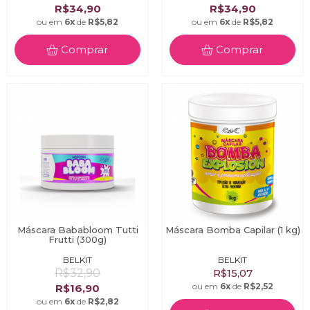
R$34,90
R$34,90
ou em
6x
de
R$5,82
ou em
6x
de
R$5,82
Comprar
Comprar
Máscara Bababloom Tutti
Máscara Bomba Capilar (1 kg)
Frutti (300g)
BELKIT
BELKIT
R$32,90
R$15,07
ou em
6x
de
R$2,52
R$16,90
ou em
6x
de
R$2,82