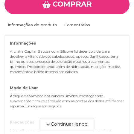
COMPRAR
Informações do produto
Comentários
Informações
A Linha Capilar Babosa com Silicone foi desenvolvida para
devolver a vitalidade dos cabelos secos, opacos, danificados, sem
brilho ou após processo de coloração e outros tratamentos
químicos. Proporcionando além de hidratação, nutrição, maciez,
movimento e brilho intenso aos cabelos.
Modo de Usar
Aplique o shampoo nos cabelos úmidos, massageando
suavemente o couro cabeludo com as pontas dos dedos até formar
espuma. Enxágue em seguida.
Precauções
Continuar lendo
Não aplicar o produto se o couro cabeludo estiver irritado ou