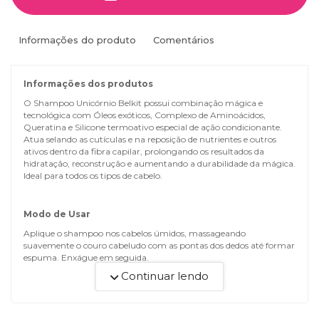
Informações do produto
Comentários
Informações dos produtos
O Shampoo Unicórnio Belkit possui combinação mágica e
tecnológica com Óleos exóticos, Complexo de Aminoácidos,
Queratina e Silicone termoativo especial de ação condicionante.
Atua selando as cutículas e na reposição de nutrientes e outros
ativos dentro da fibra capilar, prolongando os resultados da
hidratação, reconstrução e aumentando a durabilidade da mágica.
Ideal para todos os tipos de cabelo.
Modo de Usar
Aplique o shampoo nos cabelos úmidos, massageando
suavemente o couro cabeludo com as pontas dos dedos até formar
espuma. Enxágue em seguida.
Continuar lendo
Precauções
Não aplicar o produto se o couro cabeludo estiver irritado ou