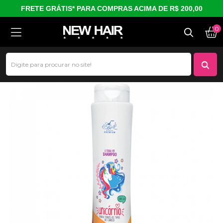
FRETE GRÁTIS* PARA COMPRAS ACIMA DE R$ 200,00
0
Shampoo Unicórnio (400 ml)