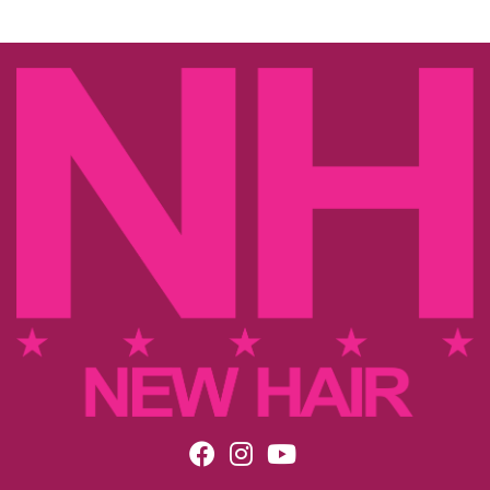
lesionado. Em contato com os olhos, lavar com água em
abundância. Em caso de hipersensibilidade ou irritação, suspenda
o uso e consulte seu médico. Mantenha fora do alcance das
crianças e animais. Mantenha o produto em local seco, fresco e ao
abrigo de luz. Não armazenar em temperatura superior a 40º C.
USO EXTERNO.
Dica
Use a linha completa e obtenha excelentes resultados.